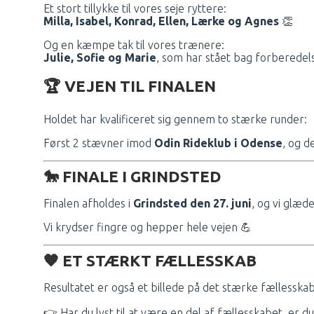
Et stort tillykke til vores seje ryttere:
Milla, Isabel, Konrad, Ellen, Lærke og Agnes
👏
Og en kæmpe tak til vores trænere:
Julie, Sofie og Marie
, som har stået bag forberedels
🏆 VEJEN TIL FINALEN
Holdet har kvalificeret sig gennem to stærke runder:
Først 2 stævner imod
Odin Rideklub i Odense
, og 
🐎 FINALE I GRINDSTED
Finalen afholdes i
Grindsted den 27. juni
, og vi glæd
Vi krydser fingre og hepper hele vejen 💪
🧡 ET STÆRKT FÆLLESSKAB
Resultatet er også et billede på det stærke fællesskab 
👉 Har du lyst til at være en del af fællesskabet, er 