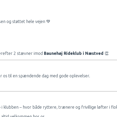
en og støttet hele vejen 💚
derefter 2 stævner imod
Baunehøj Rideklub i Næstved
👏
er os til en spændende dag med gode oplevelser.
i klubben – hvor både ryttere, trænere og frivillige løfter i flo
du altid velkommen hos os