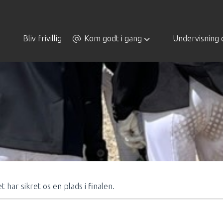
Bliv frivillig
Kom godt i gang
Undervisning 
 har sikret os en plads i finalen.