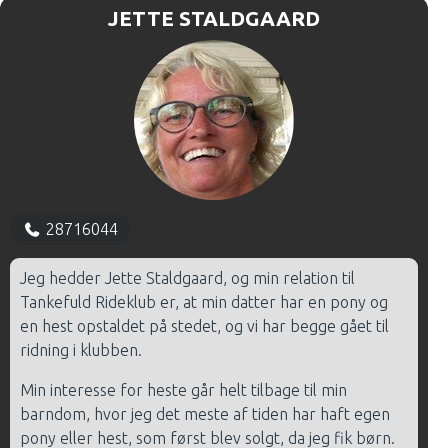
JETTE STALDGAARD
28716044
Jeg hedder Jette Staldgaard, og min relation til
Tankefuld Rideklub er, at min datter har en pony og
en hest opstaldet på stedet, og vi har begge gået til
ridning i klubben.
Min interesse for heste går helt tilbage til min
barndom, hvor jeg det meste af tiden har haft egen
pony eller hest, som først blev solgt, da jeg fik børn.