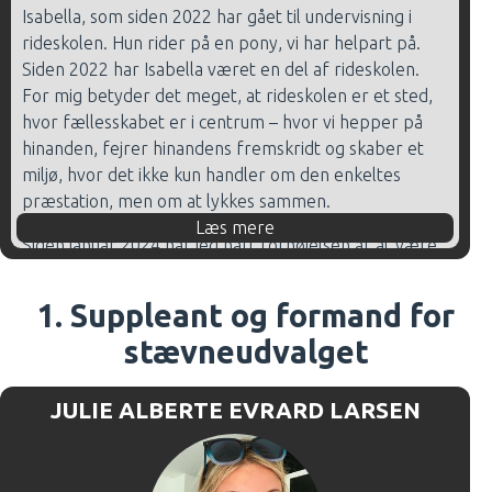
Isabella, som siden 2022 har gået til undervisning i
rideskolen. Hun rider på en pony, vi har helpart på.
Siden 2022 har Isabella været en del af rideskolen.
For mig betyder det meget, at rideskolen er et sted,
hvor fællesskabet er i centrum – hvor vi hepper på
hinanden, fejrer hinandens fremskridt og skaber et
miljø, hvor det ikke kun handler om den enkeltes
præstation, men om at lykkes sammen.
Læs mere
Siden januar 2024 har jeg haft fornøjelsen af at være
en del af bestyrelsen i Tankefuld Rideklub.
Bestyrelsesarbejdet er ikke nyt for mig – jeg sidder
1. Suppleant og formand for
også i bestyrelsen i min mands fodboldklub og jeg
stævneudvalget
trives med at bidrage til foreningslivet.
JULIE ALBERTE EVRARD LARSEN
Jeg brænder for at være med til at udvikle
rideklubben i en retning, hvor tryghed, læring og
fællesskab går hånd i hånd – til glæde for både børn