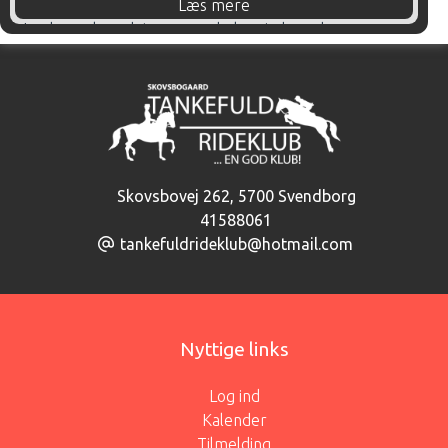
Læs mere
Jeg har selv redet gennem hele min barndom og
ungdom og har en stor kærlighed til hestene og alt
omkring sporten.
Min egen ridning er sat på pause, men jeg nyder at
være med på sidelinjen og følge Silje – både i
træningen, til stævner og i det daglige liv i stalden.
Skovsbovej 262
,
5700 Svendborg
Som en del af bestyrelsen ønsker jeg at bidrage til, at
41588061
vores klub fortsat er et sted, hvor trivsel, fællesskab
tankefuldrideklub@hotmail.com
og venskab vægtes højt – uanset alder og niveau.
Jeg sætter stor pris på den gode stemning, der altid
er i klubben, både i hverdagen og når vi afholder
stævner.
Nyttige links
Til dagligt arbejder jeg som salgs- og regionalchef i IT-
branche
n.
Log ind
Kalender
Tilmelding