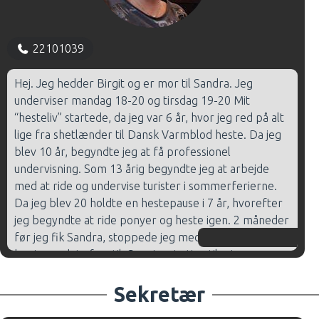
22101039
Hej. Jeg hedder Birgit og er mor til Sandra. Jeg
underviser mandag 18-20 og tirsdag 19-20 Mit
“hesteliv” startede, da jeg var 6 år, hvor jeg red på alt
lige fra shetlænder til Dansk Varmblod heste. Da jeg
blev 10 år, begyndte jeg at få professionel
undervisning. Som 13 årig begyndte jeg at arbejde
med at ride og undervise turister i sommerferierne.
Da jeg blev 20 holdte en hestepause i 7 år, hvorefter
jeg begyndte at ride ponyer og heste igen. 2 måneder
før jeg fik Sandra, stoppede jeg med at ride. Siden da
har jeg redet af og til. Som inspiration til min
undervisning bruger jeg meget Allan.
Sekretær