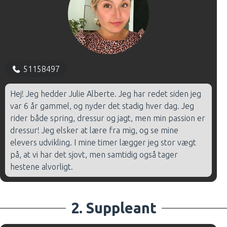
og voksne.
Til daglig arbejder jeg som klinisk diætist i Svendborg
Kommune, hvor jeg også har fokus på trivsel og
sundhed i fællesskabets rammer.
51158497
Kurser:
Hej! Jeg hedder Julie Alberte. Jeg har redet siden jeg
Førstehjælp
var 6 år gammel, og nyder det stadig hver dag. Jeg
rider både spring, dressur og jagt, men min passion er
dressur! Jeg elsker at lære fra mig, og se mine
elevers udvikling. I mine timer lægger jeg stor vægt
på, at vi har det sjovt, men samtidig også tager
hestene alvorligt.
2. Suppleant