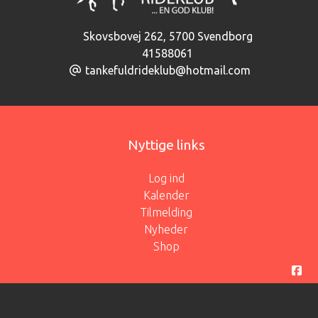
Skovsbovej 262
,
5700 Svendborg
41588061
tankefuldrideklub@hotmail.com
Nyttige links
Log ind
Kalender
Tilmelding
Nyheder
Shop