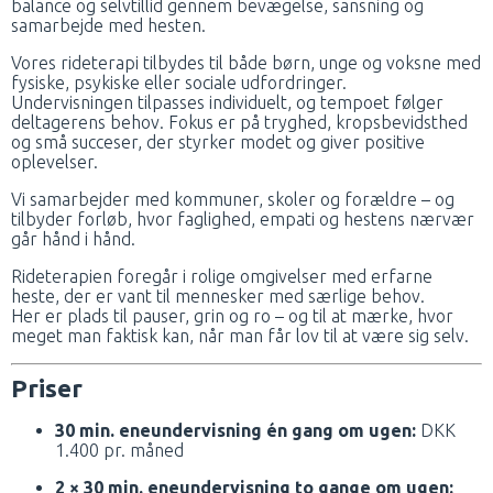
balance og selvtillid gennem bevægelse, sansning og
samarbejde med hesten.
Vores rideterapi tilbydes til både børn, unge og voksne med
fysiske, psykiske eller sociale udfordringer.
Undervisningen tilpasses individuelt, og tempoet følger
deltagerens behov. Fokus er på tryghed, kropsbevidsthed
og små succeser, der styrker modet og giver positive
oplevelser.
Vi samarbejder med kommuner, skoler og forældre – og
tilbyder forløb, hvor faglighed, empati og hestens nærvær
går hånd i hånd.
Rideterapien foregår i rolige omgivelser med erfarne
heste, der er vant til mennesker med særlige behov.
Her er plads til pauser, grin og ro – og til at mærke, hvor
meget man faktisk kan, når man får lov til at være sig selv.
Priser
30 min. eneundervisning én gang om ugen:
DKK
1.400 pr. måned
2 × 30 min. eneundervisning to gange om ugen: