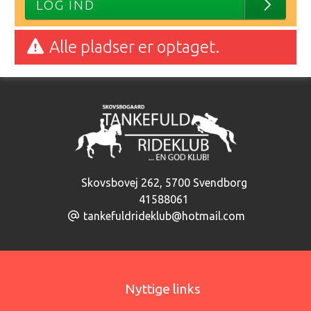
LOG IND
Alle pladser er optaget.
Skovsbovej 262
,
5700 Svendborg
41588061
tankefuldrideklub@hotmail.com
Nyttige links