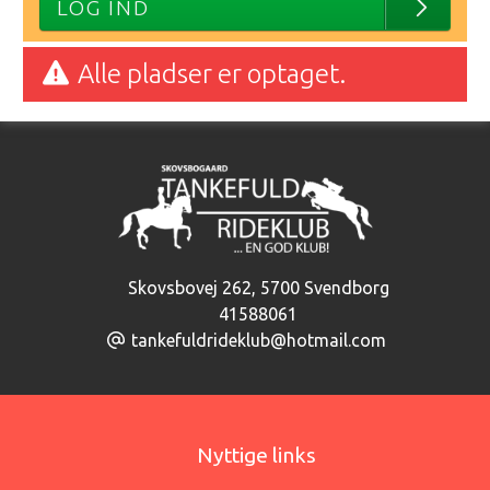
LOG IND
Alle pladser er optaget.
Skovsbovej 262
,
5700 Svendborg
41588061
tankefuldrideklub@hotmail.com
Nyttige links