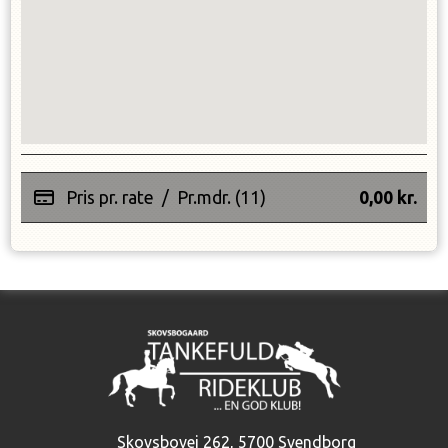
Pris pr. rate
/
Pr.mdr. (11)
0,00
kr.
Skovsbovej 262
,
5700 Svendborg