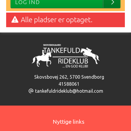
LOG IND
Alle pladser er optaget.
Skovsbovej 262
,
5700 Svendborg
41588061
tankefuldrideklub@hotmail.com
Nyttige links