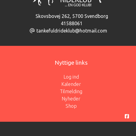
Skovsbovej 262
,
5700 Svendborg
41588061
tankefuldrideklub@hotmail.com
Nyttige links
Log ind
Kalender
Tilmelding
Nyheder
Shop