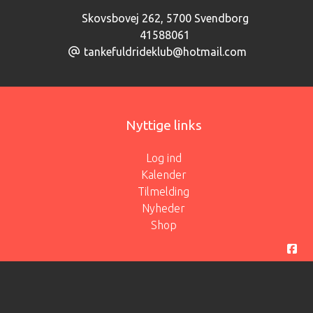
Skovsbovej 262
,
5700 Svendborg
41588061
tankefuldrideklub@hotmail.com
Nyttige links
Log ind
Kalender
Tilmelding
Nyheder
Shop