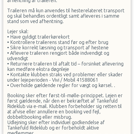
afhentning af traileren.
Traileren må kun anvendes til hesterelateret transport
og skal behandles ordentligt samt afleveres i samme
stand som ved afhentning.
Lejer skal:
• Have gyldigt trailerkørekort
• Kontrollere trailerens stand før og efter brug
• Sikre korrekt læsning og transport af hestene
• Aflevere traileren rengjort både indvendigt og
udvendigt
• Returnere traileren til aftalt tid – forsinket aflevering
kan medføre ekstra døgnleje
• Kontakte klubben straks ved problemer eller skader
under lejeperioden - Vivi / Mobil 41588061
• Overholde gældende regler for vægt og kørsel. .
Booking sker efter først-til-mølle-princippet. Lejen er
først gældende, når den er bekræftet af Tankefuld
Rideklub via e-mail. Klubben forbeholder sig retten til
at afvise eller annullere en booking ved fejl,
dobbeltbooking eller misbrug.
Udlejning sker efter individuel godkendelse af
Tankefuld Rideklub og er forbeholdt aktive
medlemmer.