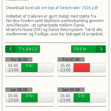
Download
Kontrakt om leje af hestetrailer 2026.pdf
Indkøbet af traileren er gjort muligt med støtte fra
Nordea-fonden samt klubbens pantindsamling gennem
Join2Recycle – et samarbejde mellem Dansk
Idrætsforbund (DIF) og Dansk Retursystem. Tak til alle
medlemmer og frivillige, som har bidraget til projektet.
Tor
06.08
Fre
07.08
05:00
0
kr.
05:00
-23:00
-23:00
Lør
08.08
Søn
09.08
05:00
0
kr.
05:00
0
kr.
-23:00
-23:00