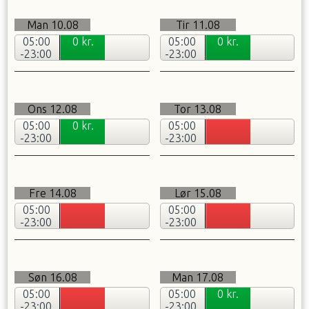
Man
10.08
Tir
11.08
05:00
0
kr.
05:00
0
kr.
-23:00
-23:00
Ons
12.08
Tor
13.08
05:00
0
kr.
05:00
-23:00
-23:00
Fre
14.08
Lør
15.08
05:00
05:00
-23:00
-23:00
Søn
16.08
Man
17.08
TILBAGE
F
05:00
05:00
0
kr.
-23:00
-23:00