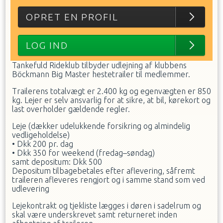
OPRET EN PROFIL
LOG IND
Tankefuld Rideklub tilbyder udlejning af klubbens
Böckmann Big Master hestetrailer til medlemmer.
Trailerens totalvægt er 2.400 kg og egenvægten er 850
kg. Lejer er selv ansvarlig for at sikre, at bil, kørekort og
last overholder gældende regler.
Leje (dækker udelukkende forsikring og almindelig
vedligeholdelse)
• Dkk 200 pr. dag
• Dkk 350 for weekend (fredag–søndag)
samt depositum: Dkk 500
Depositum tilbagebetales efter aflevering, såfremt
traileren afleveres rengjort og i samme stand som ved
udlevering
Lejekontrakt og tjekliste lægges i døren i sadelrum og
skal være underskrevet samt returneret inden