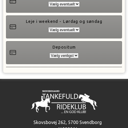
Leje i weekend - Lørdag og søndag
Depositum
Skovsbovej 262
,
5700 Svendborg