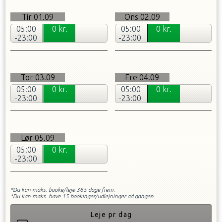
Tir
01.09
Ons
02.09
05:00
0
kr.
05:00
0
kr.
-23:00
-23:00
Tor
03.09
Fre
04.09
05:00
0
kr.
05:00
0
kr.
-23:00
-23:00
Lør
05.09
05:00
0
kr.
-23:00
*Du kan maks. booke/leje
365
dage frem.
*Du kan maks. have
15
bookinger/udlejninger ad gangen.
Leje pr dag