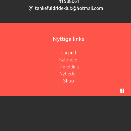
41588061
tankefuldrideklub@hotmail.com
Nyttige links
Log ind
Kalender
Tilmelding
Nyheder
Shop