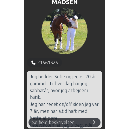
MADSEN
21561325
Jeg hedder Sofie og jeg er 20 år
gammel. Til hverdag har jeg
sabbatår, hvor jeg arbejder i
butik.
Jeg har redet on/off siden jeg var
7 år, men har altid haft med
heste at gøre.
Se hele beskrivelsen
I elevskolen har jeg 3 begynder