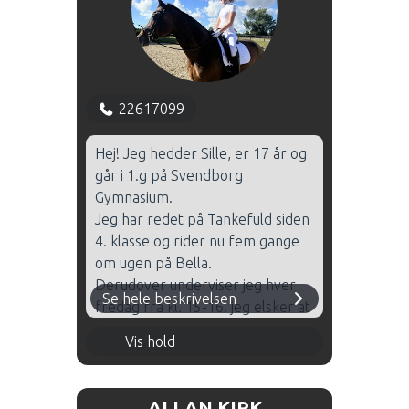
grundridningen, at eleverne får
en forståelse for hestene og
mest af alt at det skal være sjovt
at gå til ridning.
22617099
Hej! Jeg hedder Sille, er 17 år og
går i 1.g på Svendborg
Gymnasium.
Jeg har redet på Tankefuld siden
4. klasse og rider nu fem gange
om ugen på Bella.
Derudover underviser jeg hver
Se hele beskrivelsen
fredag fra kl. 15-16. jeg elsker at
være her og bruger meget af
Torsdag 16.00 - 17.00 - Hal 2
Vis hold
min tid på stedet.
Jeg elsker at undervise og dele
ud af mine erfaringer.
ALLAN KIRK