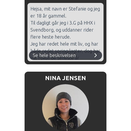
Hejsa, mit navn er Stefanie og jeg
er 18 år gammel.
Til dagligt går jeg i 3.G på HHX i
Svendborg, og uddanner rider
flere heste herude.
Jeg har redet hele mit liv, og har
både redet spring/jagter, dog har
Se hele beskrivelsen
mit fokus de seneste år
udelukkende været på dressur,
hvor jeg med mine heste har
NINA JENSEN
redet flere landstævner samt
mesterskaber.
Jeg elsker samarbejdet med
hestene, samt forståelsen af
hvorfor vi gør som vi gør, hvilket
min undervisning tydligt bærer
præg af.