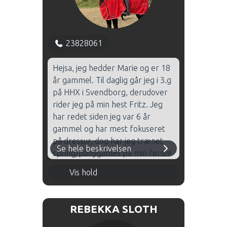
min undervisning bruger jeg
meget Allan.
23828061
Hejsa, jeg hedder Marie og er 18
år gammel. Til daglig går jeg i 3.g
på HHX i Svendborg, derudover
rider jeg på min hest Fritz. Jeg
har redet siden jeg var 6 år
gammel og har mest fokuseret
på dressur, dog har jeg trænet
Se hele beskrivelsen
spring/ponygames på min første
pony Flicka. Jeg har redet over
Mandag 16.00 - 17.00 - Hal 1
Vis hold
120 udenbys stævner, og deraf
stor stævneerfaring. Jeg blev
Torsdag 17.00 - 18.00 - Hal 2
Fynsmester 2024 i Junior dressur,
REBEKKA SLOTH
Torsdag 18.00 - 19.00 - Hal 2
og har redet landsstævner, samt
DM for hold, på min gamle pony