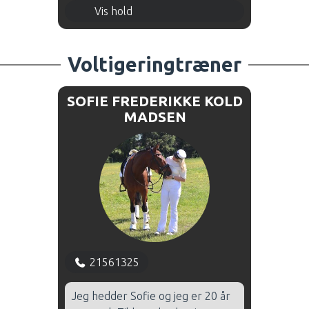
Fredag 16.00 - 17.00 - Hal 1
Vis hold
Fredag 17.00 - 18.00 - Hal 1
Voltigeringtræner
SOFIE FREDERIKKE KOLD
MADSEN
21561325
Jeg hedder Sofie og jeg er 20 år