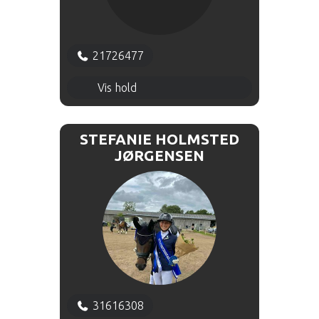
21726477
Dressur 16.00 - 17.00 - Hal 2
Vis hold
STEFANIE HOLMSTED
JØRGENSEN
31616308