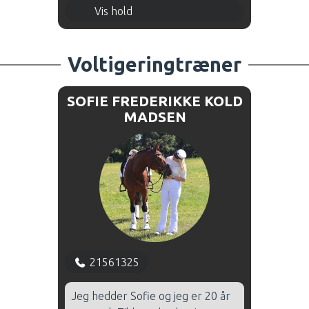
Fredag 16.00 - 17.00 - Hal 1
Vis hold
Fredag 17.00 - 18.00 - Hal 1
Voltigeringtræner
SOFIE FREDERIKKE KOLD
MADSEN
21561325
Jeg hedder Sofie og jeg er 20 år