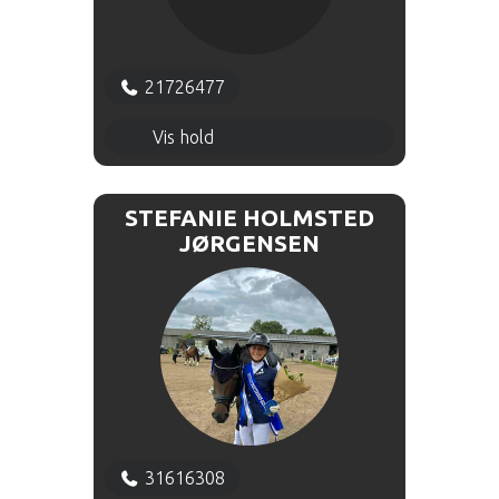
21726477
Dressur 16.00 - 17.00 - Hal 2
Vis hold
STEFANIE HOLMSTED
JØRGENSEN
31616308