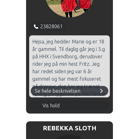
min undervisning bruger jeg
meget Allan.
23828061
Hejsa, jeg hedder Marie og er 18
år gammel. Til daglig går jeg i 3.g
på HHX i Svendborg, derudover
rider jeg på min hest Fritz. Jeg
har redet siden jeg var 6 år
gammel og har mest fokuseret
på dressur, dog har jeg trænet
Se hele beskrivelsen
spring/ponygames på min første
pony Flicka. Jeg har redet over
Mandag 16.00 - 17.00 - Hal 1
Vis hold
120 udenbys stævner, og deraf
stor stævneerfaring. Jeg blev
Torsdag 17.00 - 18.00 - Hal 2
Fynsmester 2024 i Junior dressur,
REBEKKA SLOTH
Torsdag 18.00 - 19.00 - Hal 2
og har redet landsstævner, samt
DM for hold, på min gamle pony