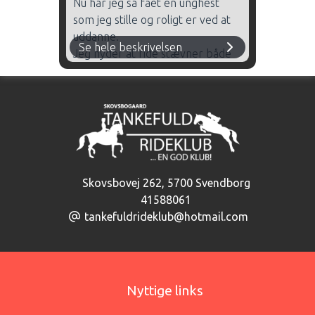
Nu har jeg så fået en unghest
som jeg stille og roligt er ved at
uddanne.
Se hele beskrivelsen
Jeg nyder at ride stævner både
på Tankefuld men også udenbys.
Jeg var med i Elevcup finalen
2024 hvor vi vandt bronze.
Jeg elsker at have med heste at
gøre ikke bare ride dem men
også at pusle og hygge om dem.
Jeg går føl onsdag og torsdag
Skovsbovej 262
,
5700 Svendborg
41588061
tankefuldrideklub@hotmail.com
Nyttige links