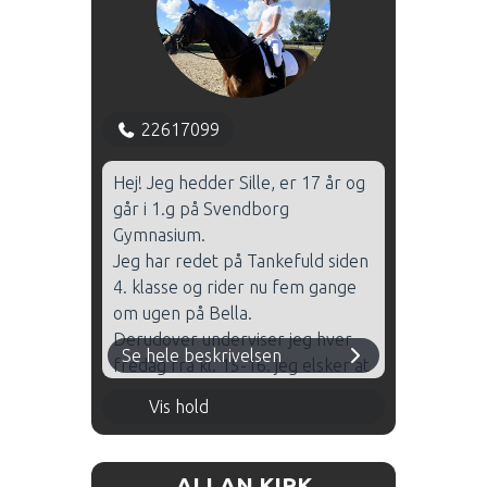
grundridningen, at eleverne får
en forståelse for hestene og
mest af alt at det skal være sjovt
at gå til ridning.
22617099
Hej! Jeg hedder Sille, er 17 år og
går i 1.g på Svendborg
Gymnasium.
Jeg har redet på Tankefuld siden
4. klasse og rider nu fem gange
om ugen på Bella.
Derudover underviser jeg hver
Se hele beskrivelsen
fredag fra kl. 15-16. jeg elsker at
være her og bruger meget af
Torsdag 16.00 - 17.00 - Hal 2
Vis hold
min tid på stedet.
Jeg elsker at undervise og dele
ud af mine erfaringer.
ALLAN KIRK