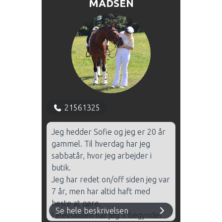
MADSEN
21561325
Jeg hedder Sofie og jeg er 20 år
gammel. Til hverdag har jeg
sabbatår, hvor jeg arbejder i
butik.
Jeg har redet on/off siden jeg var
7 år, men har altid haft med
heste at gøre.
Se hele beskrivelsen
I elevskolen har jeg 3 begynder