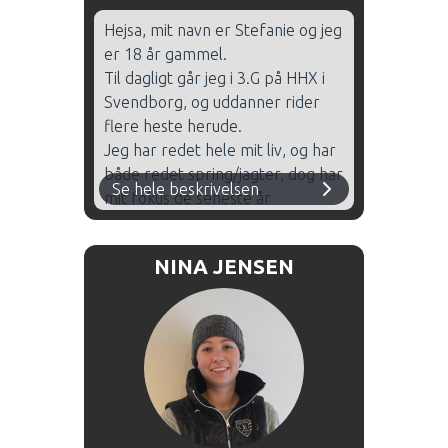
Hejsa, mit navn er Stefanie og jeg
er 18 år gammel.
Til dagligt går jeg i 3.G på HHX i
Svendborg, og uddanner rider
flere heste herude.
Jeg har redet hele mit liv, og har
både redet spring/jagter, dog har
Se hele beskrivelsen
mit fokus de seneste år
udelukkende været på dressur,
hvor jeg med mine heste har
NINA JENSEN
redet flere landstævner samt
mesterskaber.
Jeg elsker samarbejdet med
hestene, samt forståelsen af
hvorfor vi gør som vi gør, hvilket
min undervisning tydligt bærer
præg af.