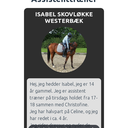
mig et anderledes perspektiv,
som jeg bruger, når jeg arbejder
ISABEL SKOVLØKKE
med teknik og kropsbevidsthed
WESTERBÆK
på hesteryg.
Som træner er det en stor glæde
at se andre udvikle sig, opleve
succes og få lysten til at
fortsætte med sporten.
Hej, jeg hedder Isabel, jeg er 14
år gammel. Jeg er assistent
træner på tirsdags holdet fra 17-
18 sammen med Christofine.
Jeg har halvpart på Celine, og jeg
har redet i ca. 4 år.
Jeg rider dressur og nyder de