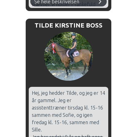
Se hele beskrivelsen
stævner vi holder i Tankefuld
Rideklub.
I år var jeg med til at
TILDE KIRSTINE BOSS
repræsentere klubben til årets
ElevCup.
Hej, jeg hedder Tilde, og jeg er 14
år gammel. Jeg er
assistenttræner tirsdag kl. 15-16
sammen med Sofie, og igen
fredag kl. 15-16, sammen med
Sille.