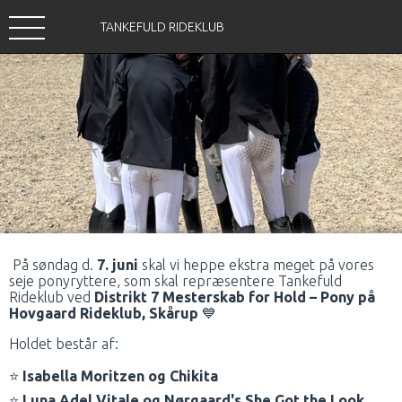
TANKEFULD RIDEKLUB
På søndag d.
7. juni
skal vi heppe ekstra meget på vores
seje ponyryttere, som skal repræsentere Tankefuld
Rideklub ved
Distrikt 7 Mesterskab for Hold – Pony på
Hovgaard Rideklub, Skårup
💙
Holdet består af:
⭐
Isabella Moritzen og Chikita
⭐
Luna Adel Vitale og Nørgaard's She Got the Look