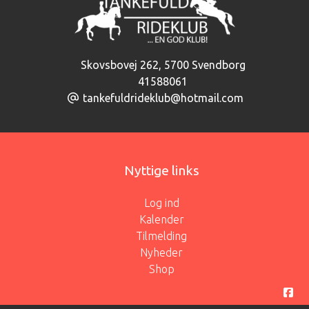
Skovsbovej 262
,
5700 Svendborg
41588061
tankefuldrideklub@hotmail.com
Nyttige links
Log ind
Kalender
Tilmelding
Nyheder
Shop