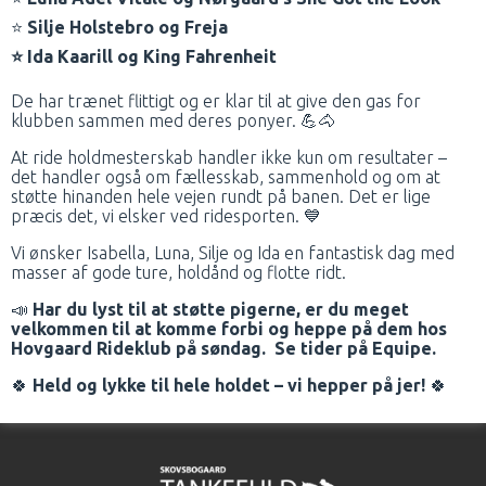
⭐
Silje Holstebro og Freja
⭐
Ida Kaarill og King Fahrenheit
De har trænet flittigt og er klar til at give den gas for
klubben sammen med deres ponyer. 💪🐴
At ride holdmesterskab handler ikke kun om resultater –
det handler også om fællesskab, sammenhold og om at
støtte hinanden hele vejen rundt på banen. Det er lige
præcis det, vi elsker ved ridesporten. 💙
Vi ønsker Isabella, Luna, Silje og Ida en fantastisk dag med
masser af gode ture, holdånd og flotte ridt.
📣
Har du lyst til at støtte pigerne, er du meget
velkommen til at komme forbi og heppe på dem hos
Hovgaard Rideklub på søndag. Se tider på Equipe.
🍀
Held og lykke til hele holdet – vi hepper på jer!
🍀