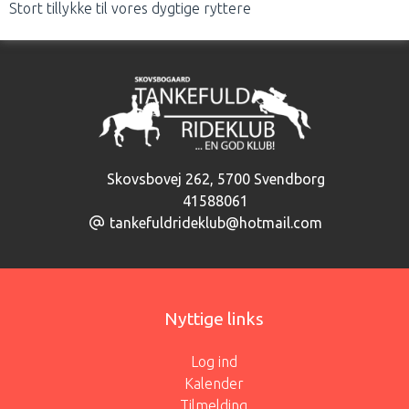
Stort tillykke til vores dygtige ryttere
Skovsbovej 262
,
5700 Svendborg
41588061
tankefuldrideklub@hotmail.com
Nyttige links
Log ind
Kalender
Tilmelding