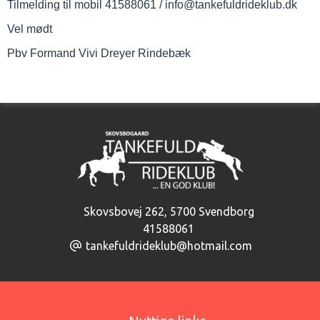
Tilmelding til mobil 41588061 / info@tankefuldrideklub.dk
Vel mødt
Pbv Formand Vivi Dreyer Rindebæk
Skovsbovej 262
,
5700 Svendborg
41588061
tankefuldrideklub@hotmail.com