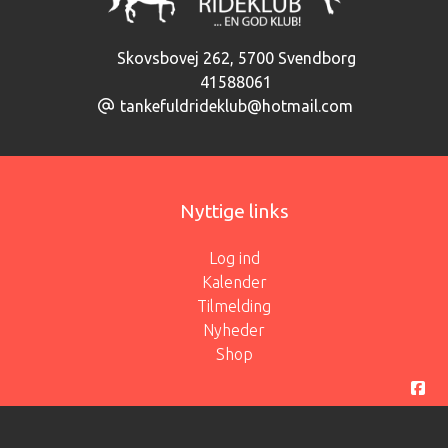
Skovsbovej 262
,
5700 Svendborg
41588061
tankefuldrideklub@hotmail.com
Nyttige links
Log ind
Kalender
Tilmelding
Nyheder
Shop