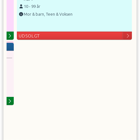
10
-
99
år
Mor & barn, Teen & Voksen
UDSOLGT