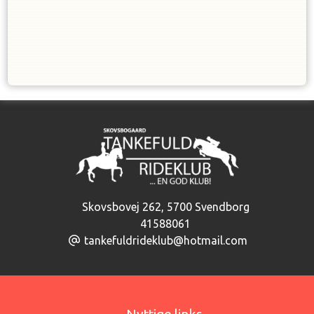
Skovsbovej 262
,
5700 Svendborg
41588061
tankefuldrideklub@hotmail.com